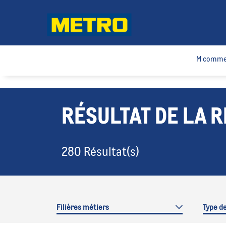
fbq('track', 'Lead');
M comme
RÉSULTAT DE LA 
280 Résultat(s)
Filières métiers
Type d