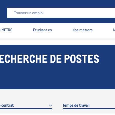
 METRO
Etudiant.es
Nos métiers
N
RECHERCHE DE POSTES
e contrat
Temps de travail