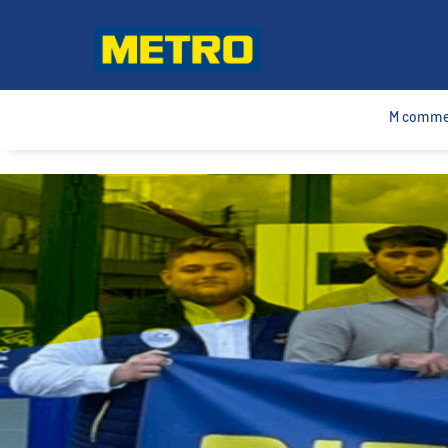
fbq('track', 'Lead');
M comme