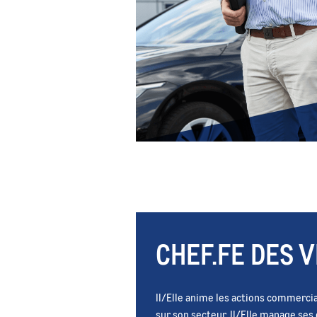
CHEF.FE DES 
Il/Elle anime les actions commercial
sur son secteur. Il/Elle manage se