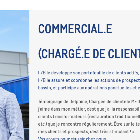
COMMERCIAL.E
(CHARGÉ.E DE CLIEN
Il/Elle développe son portefeuille de clients actifs
Il/Elle assure et coordonne les actions de prospec
bassin, et participe aux opérations ponctuelles et
Témoignage de Delphine, Chargée de clientèle METR
j’aime dans mon métier, c’est que j’ai la responsab
clients transformateurs (restauration traditionnelle
etc.) que je rencontre régulièrement. Être sur le te
mes clients et prospects, c’est très stimulant ! »
Vos atouts pour réussir chez nous :