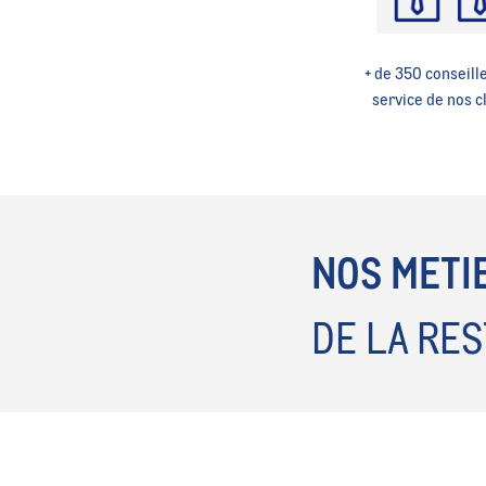
+ de 350 conseille
service de nos c
NOS METI
DE LA RES