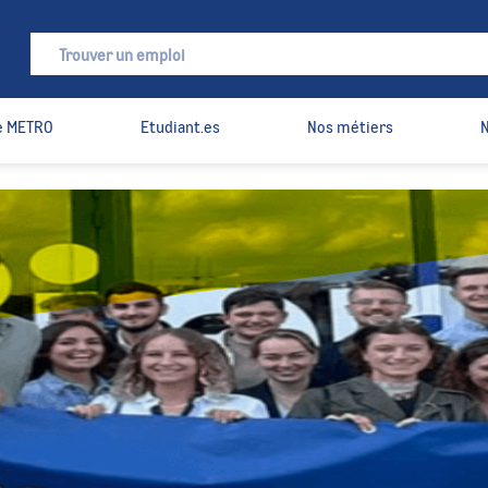
 METRO
Etudiant.es
Nos métiers
N