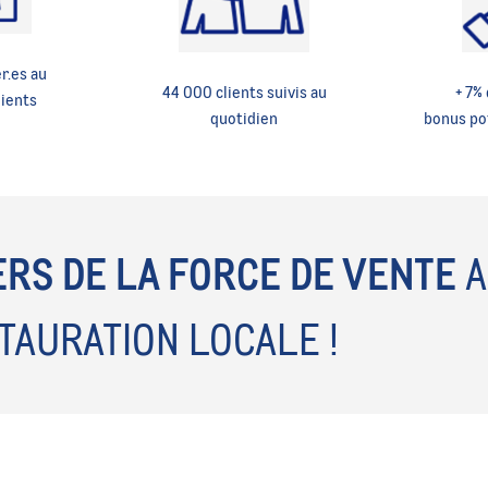
r.es au
44 000 clients suivis au
+ 7% 
lients
quotidien
bonus po
ERS DE LA FORCE DE VENTE
A
TAURATION LOCALE !