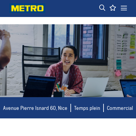
fbq('track', 'Lead');
Avenue Pierre Isnard 60, Nice
Temps plein
Commercial