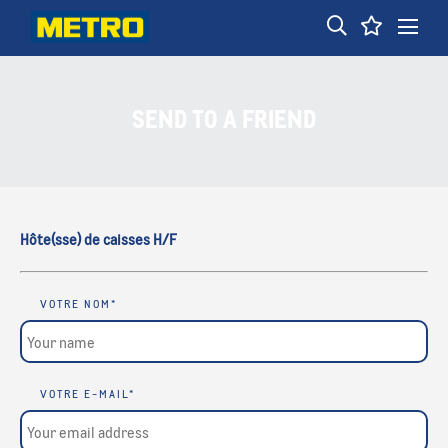
fbq('track', 'Lead');
SEND TO A FRIEND
Hôte(sse) de caisses H/F
VOTRE NOM
*
VOTRE E-MAIL
*