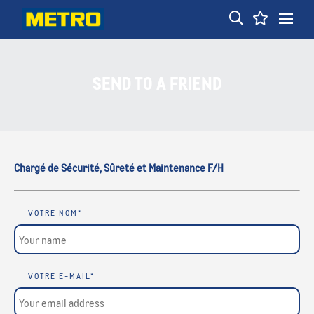
fbq('track', 'Lead');
SEND TO A FRIEND
Chargé de Sécurité, Sûreté et Maintenance F/H
VOTRE NOM
*
VOTRE E-MAIL
*